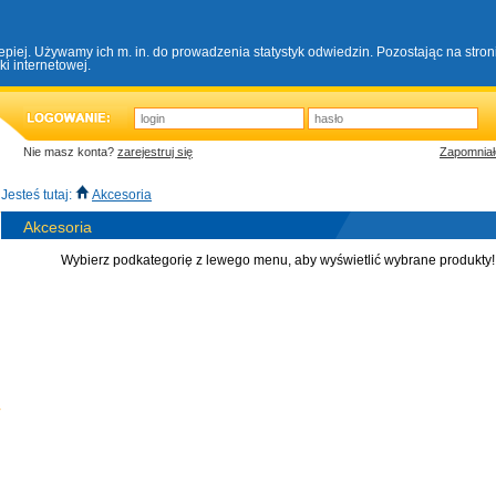
lepiej. Używamy ich m. in. do prowadzenia statystyk odwiedzin. Pozostając na stro
i internetowej.
Nie masz konta?
zarejestruj się
Zapomniał
Jesteś tutaj:
Akcesoria
Akcesoria
Wybierz podkategorię z lewego menu, aby wyświetlić wybrane produkty!