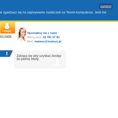
zamknij
nie zgadzasz się na zapisywanie ciasteczek na Twoim komputerze. Jeśli nie
Skontaktuj się z nami
em hasła
Warszawa:
22 781 57 83
Mail:
mateus@mateus.pl
Zaloguj się aby uzyskać dostęp
do pełnej oferty