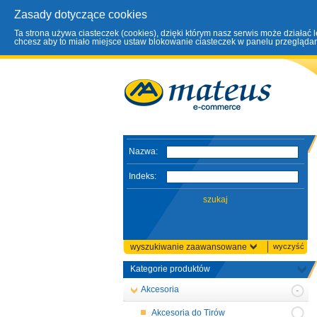
Zasady dotyczące cookies
Ta strona używa ciasteczek (cookies), dzięki którym nasz serwis może działać 
chcesz aby to miało miejsce ustaw blokowanie ciasteczek w panelu przeglądark
Nazwa:
Indeks:
wyszukiwanie zaawansowane
wyczyść
Kategorie produktów
Akcesoria
Akcesoria do Tirów