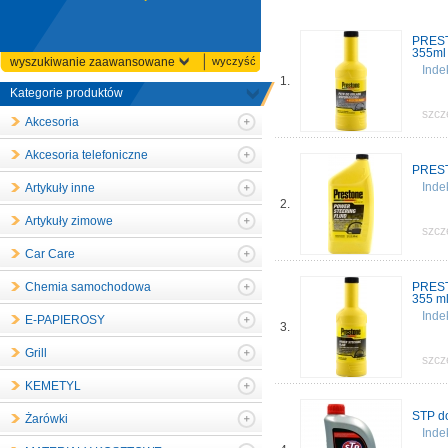
PREST
355ml
wyszukiwanie zaawansowane
wyczyść
Inde
1.
Kategorie produktów
szcz
Akcesoria
Akcesoria telefoniczne
PREST
Inde
Artykuły inne
2.
Artykuły zimowe
szcz
Car Care
Chemia samochodowa
PREST
355 m
Inde
E-PAPIEROSY
3.
Grill
szcz
KEMETYL
STP do
Żarówki
Inde