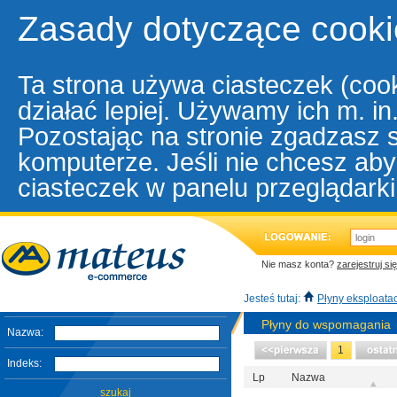
Zasady dotyczące cooki
Ta strona używa ciasteczek (cook
działać lepiej. Używamy ich m. i
Pozostając na stronie zgadzasz 
komputerze. Jeśli nie chcesz aby
ciasteczek w panelu przeglądarki
Nie masz konta?
zarejestruj się
Jesteś tutaj:
Płyny eksploata
Płyny do wspomagania
Nazwa:
1
Indeks:
Lp
Nazwa