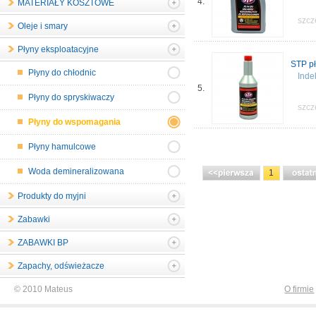
4.
MATERIAŁY KOSZTOWE
szcz
Oleje i smary
Płyny eksploatacyjne
STP pł
Płyny do chłodnic
Inde
5.
Płyny do spryskiwaczy
szcz
Płyny do wspomagania
Płyny hamulcowe
Woda demineralizowana
1
Produkty do myjni
Zabawki
ZABAWKI BP
Zapachy, odświeżacze
© 2010 Mateus
O firmie