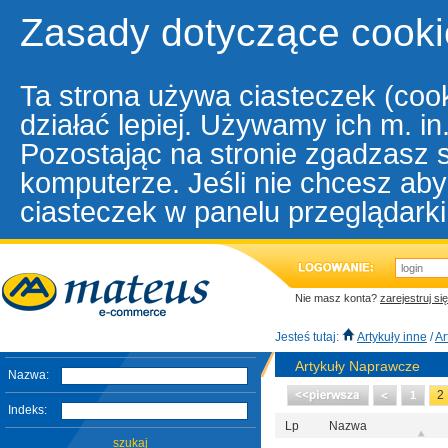
Zasady dotyczące cooki
Ta strona używa ciasteczek (cook
działać lepiej. Używamy ich m. i
Pozostając na stronie zgadzasz 
komputerze. Jeśli nie chcesz aby
ciasteczek w panelu przeglądarki
Nie masz konta?
zarejestruj się
Jesteś tutaj:
Artykuły inne
/
Ar
Artykuły Naprawcze
Nazwa:
2
1
Indeks:
Lp
Nazwa