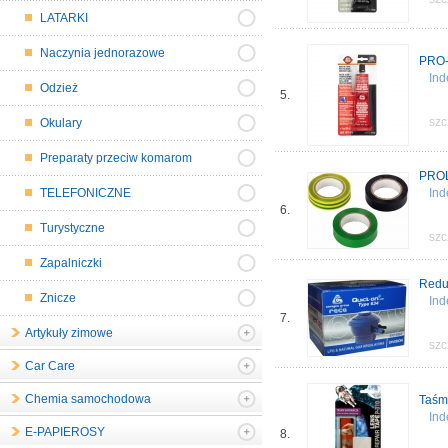
LATARKI
Naczynia jednorazowe
PRO-
Ind
Odzież
5.
szc
Okulary
Preparaty przeciw komarom
PROL
TELEFONICZNE
Ind
6.
Turystyczne
szc
Zapalniczki
Reduk
Znicze
Ind
7.
Artykuły zimowe
szc
Car Care
Chemia samochodowa
Taśm
Ind
E-PAPIEROSY
8.