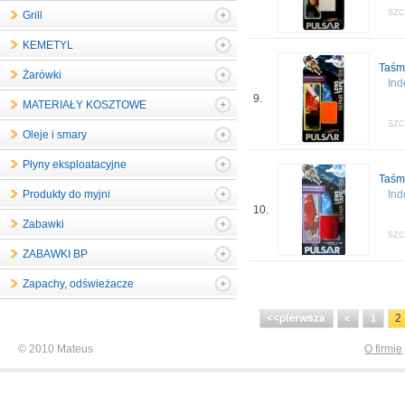
szc
Grill
KEMETYL
Taśm
Żarówki
Ind
9.
MATERIAŁY KOSZTOWE
szc
Oleje i smary
Płyny eksploatacyjne
Taśm
Produkty do myjni
Ind
10.
Zabawki
szc
ZABAWKI BP
Zapachy, odświeżacze
2
1
© 2010 Mateus
O firmie