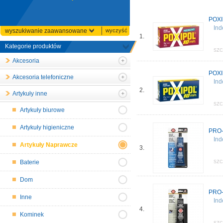
POXI
Ind
wyszukiwanie zaawansowane
wyczyść
1.
Kategorie produktów
szc
Akcesoria
POXI
Akcesoria telefoniczne
Ind
2.
Artykuły inne
szc
Artykuły biurowe
Artykuły higieniczne
PRO-
Ind
Artykuły Naprawcze
3.
szc
Baterie
Dom
PRO-
Inne
Ind
4.
Kominek
szc