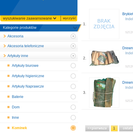
Bryki
wyszukiwanie zaawansowane
wyczyść
Inde
1.
Kategorie produktów
szcz
Akcesoria
Akcesoria telefoniczne
Drewno
Ind
Artykuły inne
2.
Artykuły biurowe
szcz
Artykuły higieniczne
Drewn
Artykuły Naprawcze
Ind
3.
Baterie
szcz
Dom
Inne
Kominek
1