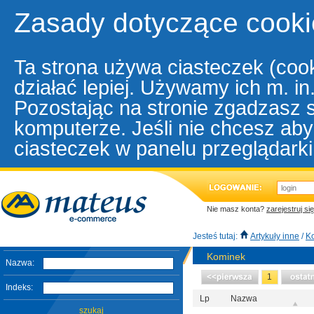
Zasady dotyczące cooki
Ta strona używa ciasteczek (cook
działać lepiej. Używamy ich m. i
Pozostając na stronie zgadzasz 
komputerze. Jeśli nie chcesz aby
ciasteczek w panelu przeglądarki
Nie masz konta?
zarejestruj się
Jesteś tutaj:
Artykuły inne
/
K
Kominek
Nazwa:
1
Indeks:
Lp
Nazwa