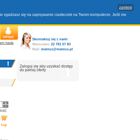
zamknij
nie zgadzasz się na zapisywanie ciasteczek na Twoim komputerze. Jeśli nie
Skontaktuj się z nami
em hasła
Warszawa:
22 781 57 83
Mail:
mateus@mateus.pl
Zaloguj się aby uzyskać dostęp
do pełnej oferty
ilość