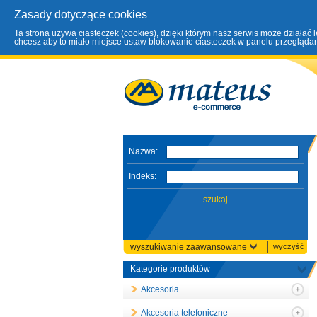
Zasady dotyczące cookies
Ta strona używa ciasteczek (cookies), dzięki którym nasz serwis może działać 
chcesz aby to miało miejsce ustaw blokowanie ciasteczek w panelu przeglądark
Nazwa:
Indeks:
wyszukiwanie zaawansowane
wyczyść
Kategorie produktów
Akcesoria
Akcesoria telefoniczne