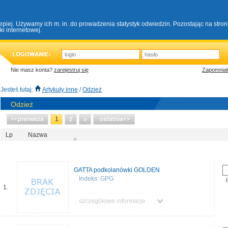
lepiej. Używamy ich m. in. do prowadzenia statystyk odwiedzin. Pozostając na stro
i internetowej.
Nie masz konta?
zarejestruj się
Zapomniał
Jesteś tutaj:
Artykuły inne
/
Odzież
Odzież
1
2
Lp
Nazwa
GATTA podkolanówki GOLDEN
Indeks: GPG
1.
szczegółowe informacje