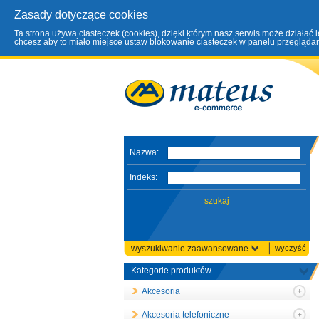
Zasady dotyczące cookies
Ta strona używa ciasteczek (cookies), dzięki którym nasz serwis może działać 
chcesz aby to miało miejsce ustaw blokowanie ciasteczek w panelu przeglądark
Nazwa:
Indeks:
wyszukiwanie zaawansowane
wyczyść
Kategorie produktów
Akcesoria
Akcesoria telefoniczne