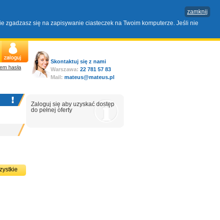
zamknij
nie zgadzasz się na zapisywanie ciasteczek na Twoim komputerze. Jeśli nie
Skontaktuj się z nami
em hasła
Warszawa:
22 781 57 83
Mail:
mateus@mateus.pl
Zaloguj się aby uzyskać dostęp
do pełnej oferty