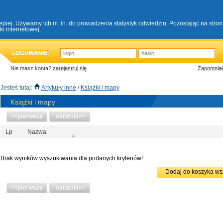
lepiej. Używamy ich m. in. do prowadzenia statystyk odwiedzin. Pozostając na stro
i internetowej.
Nie masz konta?
zarejestruj się
Zapomniał
Jesteś tutaj:
Artykuły inne
/
Książki i mapy
Książki i mapy
Lp
Nazwa
Brak wyników wyszukiwania dla podanych kryteriów!