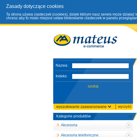
Zasady dotyczące cookies
Ta strona używa ciasteczek (cookies), dzięki którym nasz serwis może działać 
chcesz aby to miało miejsce ustaw blokowanie ciasteczek w panelu przeglądark
Nazwa:
Indeks:
wyszukiwanie zaawansowane
wyczyść
Kategorie produktów
Akcesoria
Akcesoria telefoniczne