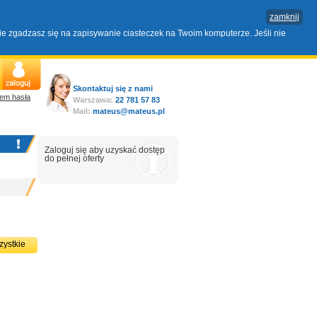
zamknij
nie zgadzasz się na zapisywanie ciasteczek na Twoim komputerze. Jeśli nie
Skontaktuj się z nami
em hasła
Warszawa:
22 781 57 83
Mail:
mateus@mateus.pl
Zaloguj się aby uzyskać dostęp
do pełnej oferty