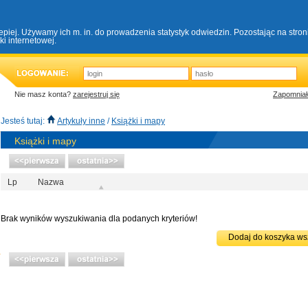
lepiej. Używamy ich m. in. do prowadzenia statystyk odwiedzin. Pozostając na stro
i internetowej.
Nie masz konta?
zarejestruj się
Zapomniał
Jesteś tutaj:
Artykuły inne
/
Książki i mapy
Książki i mapy
Lp
Nazwa
Brak wyników wyszukiwania dla podanych kryteriów!